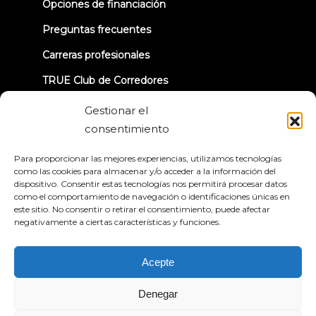
Opciones de financiación
Preguntas frecuentes
Carreras profesionales
TRUE Club de Corredores
Información sobre la retirada
Gestionar el
consentimiento
CONECTÉMONOS
Para proporcionar las mejores experiencias, utilizamos tecnologías
como las cookies para almacenar y/o acceder a la información del
dispositivo. Consentir estas tecnologías nos permitirá procesar datos
como el comportamiento de navegación o identificaciones únicas en
este sitio. No consentir o retirar el consentimiento, puede afectar
negativamente a ciertas características y funciones.
Política de privacidad
Condiciones generales
Declaración de accesibilidad
Acepte
© 2026 True Fitness. All Rights Reserved
Denegar