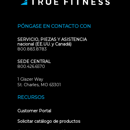
PÓNGASE EN CONTACTO CON
SERVICIO, PIEZAS Y ASISTENCIA
nacional (EE.UU. y Canadá)
800.883.8783
SEDE CENTRAL
800.426.6570
1 Glazer Way
(opens
St. Charles, MO 63301
in
new
RECURSOS
tab)
(opens
Customer Portal
in
new
Solicitar catálogo de productos
tab)