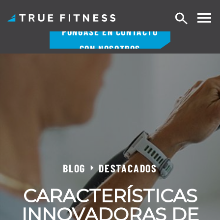
Buscar
PÓNGASE EN CONTACTO
en
CON NOSOTROS
Ir
al
contenido
BLOG
DESTACADOS
CARACTERÍSTICAS
INNOVADORAS DE