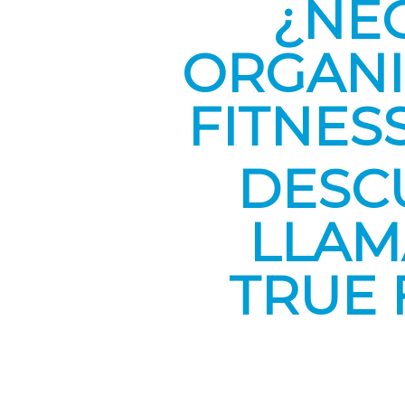
¿NE
ORGANI
FITNES
DESC
LLAM
TRUE F