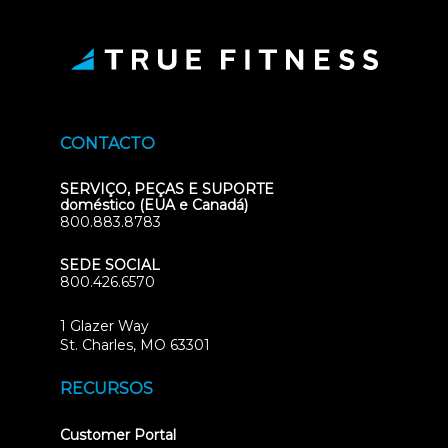
CONTACTO
SERVIÇO, PEÇAS E SUPORTE
doméstico (EUA e Canadá)
800.883.8783
SEDE SOCIAL
800.426.6570
1 Glazer Way
(opens
St. Charles, MO 63301
in
new
RECURSOS
tab)
(opens
Customer Portal