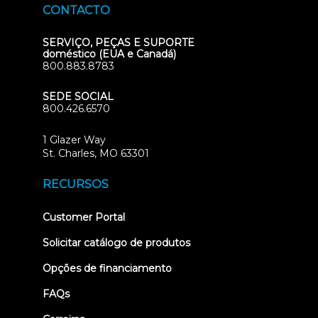
CONTACTO
SERVIÇO, PEÇAS E SUPORTE
doméstico (EUA e Canadá)
800.883.8783
SEDE SOCIAL
800.426.6570
1 Glazer Way
(opens
St. Charles, MO 63301
in
new
RECURSOS
tab)
(opens
Customer Portal
in
new
Solicitar catálogo de produtos
tab)
Opções de financiamento
FAQs