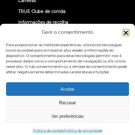
Carreiras
TRUE Clube de corrida
Informações de recolha
Gerir o consentimento
VAMOS LIGAR-NOS
Para proporcionar as melhores experiências, utilizamos tecnologias
como os cookies para armazenar e/ou aceder a informações do
dispositivo. O consentimento para estas tecnologias permitir-nos-á
processar dados como o comportamento de navegação ou IDs únicos
neste sítio. O não consentimento ou a retirada do consentimento pode
afetar negativamente determinadas caraterísticas e funções.
Política de privacidade
Termos e condições
Declaração de acessibilidade
Aceitar
© 2026 True Fitness. All Rights Reserved
Recusar
Ver preferências
Política de cookies
Política de privacidade