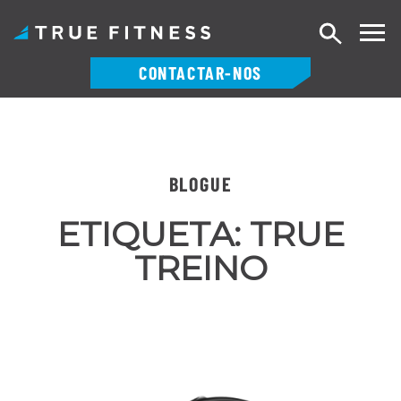
Pesquisa
CONTACTAR-NOS
Saltar
para
o
conteúdo
BLOGUE
ETIQUETA:
TRUE
TREINO