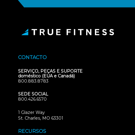
CONTACTO
SERVIÇO, PEÇAS E SUPORTE
doméstico (EUA e Canadá)
800.883.8783
SEDE SOCIAL
800.426.6570
1 Glazer Way
(opens
St. Charles, MO 63301
in
new
RECURSOS
tab)