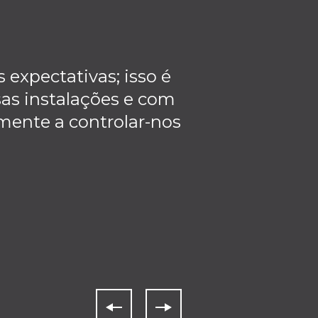
expectativas; isso é
Uma das grande
as instalações e com
ginásio, eu es
mente a controlar-nos
nosso dinheiro
venda foi inigu
explicar a pro
tido durante o 
com TRUE Fitn
n