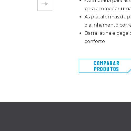
A almofada para as 
para acomodar uma 
As plataformas dupl
o alinhamento cor
Barra latina e pega
conforto
COMPARAR
PRODUTOS