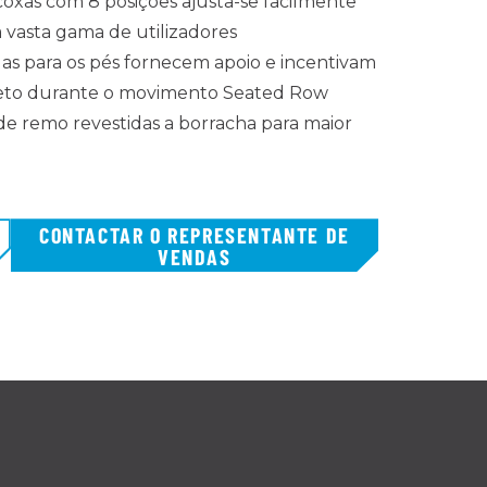
coxas com 8 posições ajusta-se facilmente
vasta gama de utilizadores
as para os pés fornecem apoio e incentivam
reto durante o movimento Seated Row
 de remo revestidas a borracha para maior
CONTACTAR O REPRESENTANTE DE
VENDAS