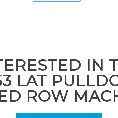
TERESTED IN 
53 LAT PULL
ED ROW MAC