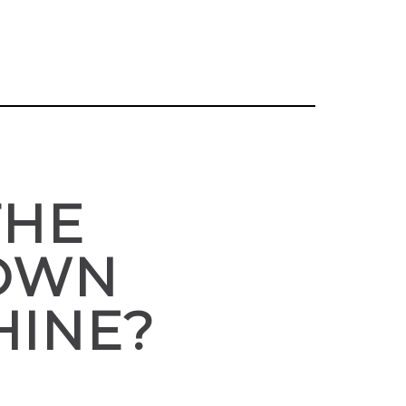
THE
DOWN
HINE?