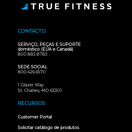
CONTACTO
SERVIÇO, PEÇAS E SUPORTE
doméstico (EUA e Canadá)
800.883.8783
SEDE SOCIAL
800.426.6570
1 Glazer Way
(opens
St. Charles, MO 63301
in
new
RECURSOS
tab)
(opens
Customer Portal
in
new
Solicitar catálogo de produtos