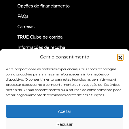
tab)
Opções de financiamento
FAQs
Carreiras
TRUE Clube de corrida
Informações de recolha
Gerir o consentimento
VAMOS LIGAR-NOS
Para proporcionar as melhores experiências, utilizamos tecnologias
como os cookies para armazenar e/ou aceder a informações do
dispositivo. O consentimento para estas tecnologias permitir-nos-á
processar dados como o comportamento de navegação ou IDs únicos
neste sítio. O não consentimento ou a retirada do consentimento pode
afetar negativamente determinadas caraterísticas e funções.
Política de privacidade
Termos e condições
Declaração de acessibilidade
Aceitar
© 2026 True Fitness. All Rights Reserved
Recusar