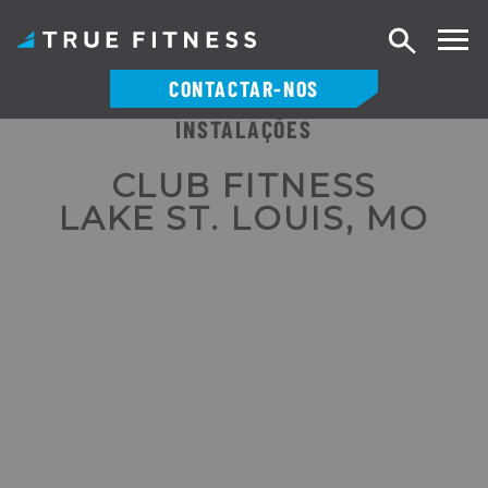
Pesquisa
CONTACTAR-NOS
INSTALAÇÕES
Saltar
para
CLUB FITNESS
o
LAKE ST. LOUIS, MO
conteúdo