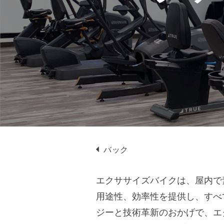
プ
バック
エクササイズバイクは、屋内で
用途性、効率性を提供し、すべ
ジーと技術革新のおかげで、エ