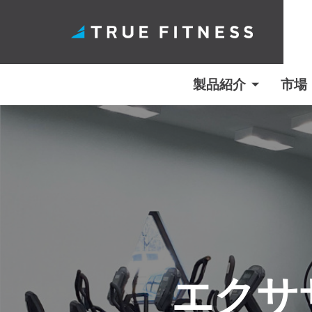
製品紹介
市場
コ
ン
テ
ン
ツ
へ
ス
キ
エクサ
ッ