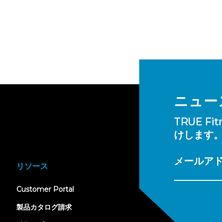
ニュー
TRUE 
けします
メールア
リソース
(opens
Customer Portal
in
new
製品カタログ請求
tab)