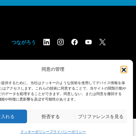
つながろう
同意の管理
を提供するために、当社はクッキーのような技術を使用してデバイス情報を保
またはアクセスします。これらの技術に同意することで、当サイトの閲覧行動や
ご利用条件
アクセシビリティ・ステートメント
などのデータを処理することができます。同意しない、または同意を撤回する
機能や特徴に悪影響を及ぼす可能性があります。
け入れる
拒否する
プリファレンスを見る
クッキーポリシー
プライバシーポリシー