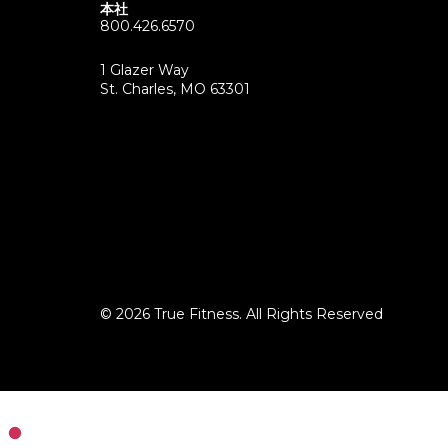
本社
800.426.6570
1 Glazer Way
(opens
St. Charles, MO 63301
in
new
tab)
© 2026 True Fitness. All Rights Reserved