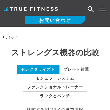
検
索
お問い合わせ
コ
ン
バック
テ
ン
ストレングス機器の比較
ツ
へ
ス
セレクタライズド
プレート荷重
キ
モジュラーシステム
ッ
プ
ファンクショナルトレーナー
ラックとベンチ
比較する製品を
4つまで
選択