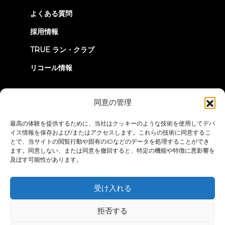
よくある質問
採用情報
TRUE ラン・クラブ
リコール情報
つながろう
同意の管理
最高の体験を提供するために、当社はクッキーのような技術を使用してデバ
イス情報を保存および/またはアクセスします。これらの技術に同意するこ
とで、当サイトの閲覧行動や固有のIDなどのデータを処理することができ
ます。同意しない、または同意を撤回すると、特定の機能や特徴に悪影響を
及ぼす可能性があります。
プライバシーポリシー
ご利用条件
アクセシビリティ・ステートメ
ント
受け入れる
© 2026 True Fitness. All Rights Reserved
拒否する