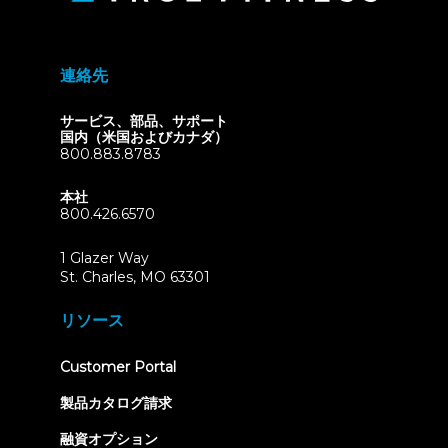
連絡先
サービス、部品、サポート
国内（米国およびカナダ）
800.883.8783
本社
800.426.6570
1 Glazer Way
(opens
St. Charles, MO 63301
in
new
リソース
tab)
(opens
Customer Portal
in
new
製品カタログ請求
tab)
融資オプション