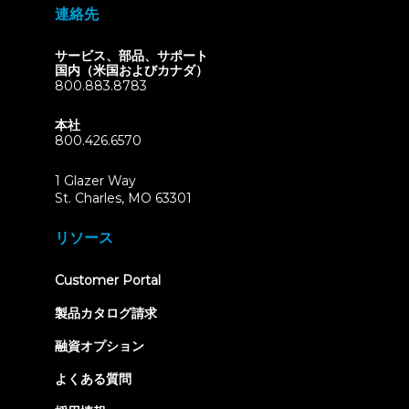
連絡先
サービス、部品、サポート
国内（米国およびカナダ）
800.883.8783
本社
800.426.6570
1 Glazer Way
(opens
St. Charles, MO 63301
in
new
リソース
tab)
(opens
Customer Portal
in
new
製品カタログ請求
tab)
融資オプション
よくある質問