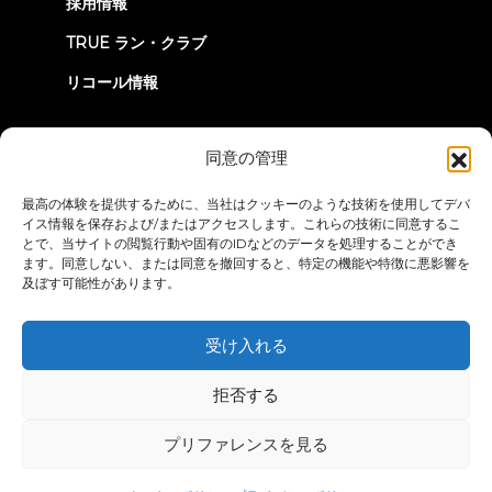
採用情報
TRUE ラン・クラブ
リコール情報
つながろう
同意の管理
最高の体験を提供するために、当社はクッキーのような技術を使用してデバ
イス情報を保存および/またはアクセスします。これらの技術に同意するこ
とで、当サイトの閲覧行動や固有のIDなどのデータを処理することができ
ます。同意しない、または同意を撤回すると、特定の機能や特徴に悪影響を
及ぼす可能性があります。
プライバシーポリシー
ご利用条件
アクセシビリティ・ステートメ
ント
受け入れる
© 2026 True Fitness. All Rights Reserved
拒否する
プリファレンスを見る