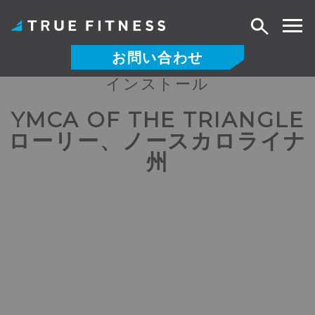
検
索
お問い合わせ
インストール
コ
ン
YMCA OF THE TRIANGLE
テ
ローリー、ノースカロライナ
ン
ツ
州
へ
ス
キ
ッ
プ