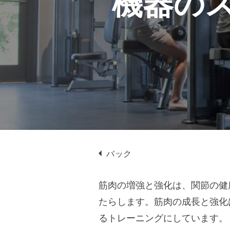
機器の
プ
バック
筋肉の増強と強化は、関節の健
たらします。筋肉の成長と強化
るトレーニングにしています。