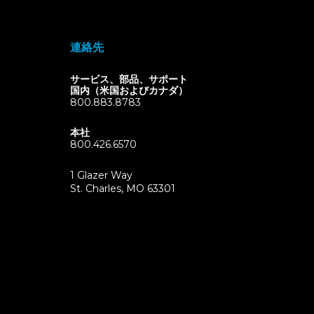
連絡先
サービス、部品、サポート
国内（米国およびカナダ）
800.883.8783
本社
800.426.6570
1 Glazer Way
(opens
St. Charles, MO 63301
in
new
tab)