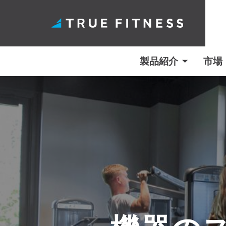
製品紹介
市場
コ
ン
テ
ン
ツ
へ
ス
キ
ッ