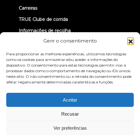
Carreiras
TRUE Clube de corrida
Informações de recolha
Gerir o consentimento
VAMOS LIGAR-NOS
Para proporcionar as melhores experiências, utilizamos tecnologias
como os cookies para armazenar e/ou aceder a informações do
dispositivo. O consentimento para estas tecnologias permitir-nos-á
processar dados como o comportamento de navegação ou IDs únicos
neste sítio. O não consentimento ou a retirada do consentimento pode
afetar negativamente determinadas caraterísticas e funções.
Política de privacidade
Termos e condições
Declaração de acessibilidade
Aceitar
© 2026 True Fitness. All Rights Reserved
Recusar
Ver preferências