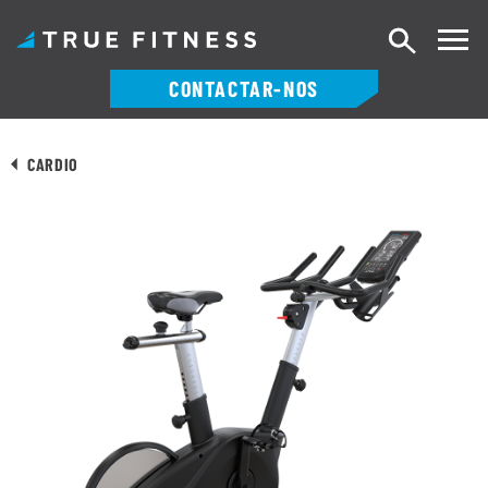
Pesquisa
CONTACTAR-NOS
Saltar
para
CARDIO
o
conteúdo