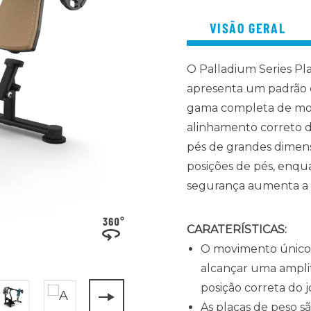
VISÃO GERAL
O Palladium Series P
apresenta um padrão
gama completa de m
alinhamento correto d
pés de grandes dimens
posições de pés, enqu
segurança aumenta a 
CARATERÍSTICAS:
O movimento único d
alcançar uma ampl
posição correta do 
As placas de peso s