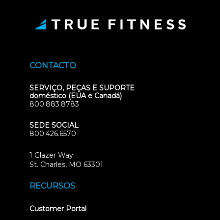
CONTACTO
SERVIÇO, PEÇAS E SUPORTE
doméstico (EUA e Canadá)
800.883.8783
SEDE SOCIAL
800.426.6570
1 Glazer Way
(opens
St. Charles, MO 63301
in
new
RECURSOS
tab)
(opens
Customer Portal
in