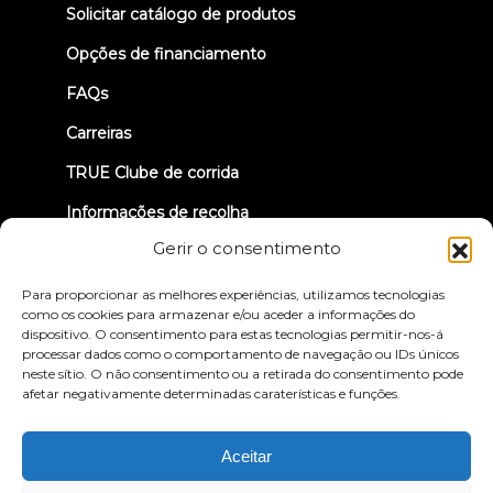
new
Solicitar catálogo de produtos
tab)
Opções de financiamento
FAQs
Carreiras
TRUE Clube de corrida
Informações de recolha
Gerir o consentimento
VAMOS LIGAR-NOS
Para proporcionar as melhores experiências, utilizamos tecnologias
como os cookies para armazenar e/ou aceder a informações do
dispositivo. O consentimento para estas tecnologias permitir-nos-á
processar dados como o comportamento de navegação ou IDs únicos
neste sítio. O não consentimento ou a retirada do consentimento pode
afetar negativamente determinadas caraterísticas e funções.
Política de privacidade
Termos e condições
Declaração de acessibilidade
Aceitar
© 2026 True Fitness. All Rights Reserved