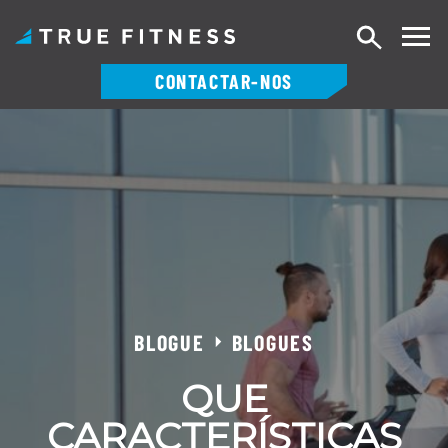
Pesquisa
CONTACTAR-NOS
Saltar
para
o
conteúdo
BLOGUE
BLOGUES
QUE
CARACTERÍSTICAS