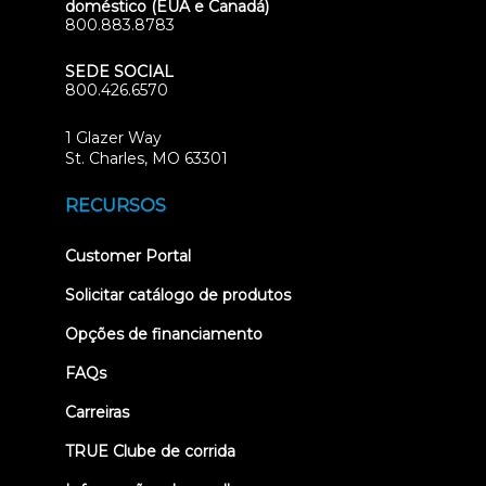
doméstico (EUA e Canadá)
800.883.8783
SEDE SOCIAL
800.426.6570
1 Glazer Way
(opens
St. Charles, MO 63301
in
new
RECURSOS
tab)
(opens
Customer Portal
in
new
Solicitar catálogo de produtos
tab)
Opções de financiamento
FAQs
Carreiras
TRUE Clube de corrida