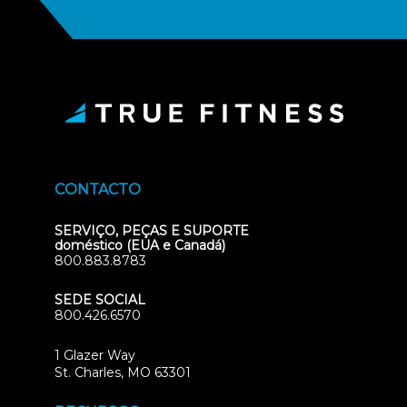
CONTACTO
SERVIÇO, PEÇAS E SUPORTE
doméstico (EUA e Canadá)
800.883.8783
SEDE SOCIAL
800.426.6570
1 Glazer Way
(opens
St. Charles, MO 63301
in
new