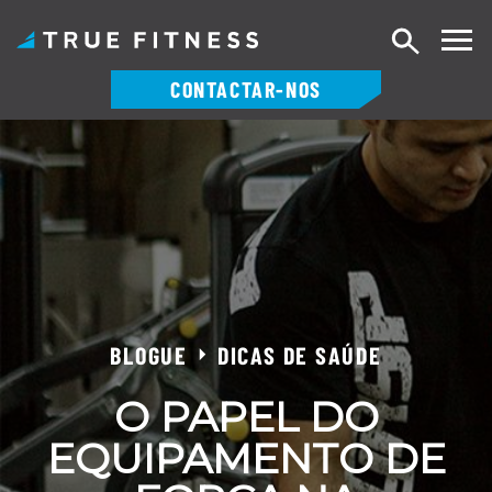
Pesquisa
CONTACTAR-NOS
Saltar
para
o
conteúdo
BLOGUE
DICAS DE SAÚDE
O PAPEL DO
EQUIPAMENTO DE