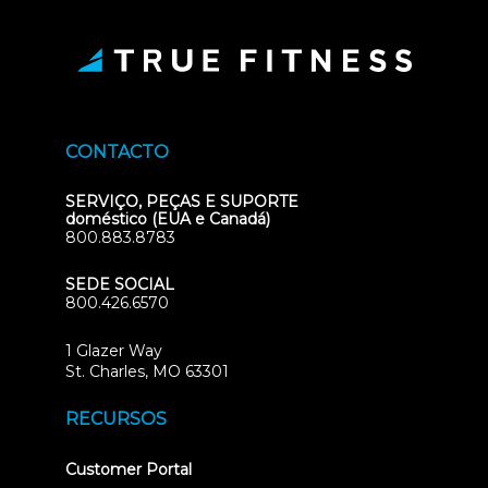
CONTACTO
SERVIÇO, PEÇAS E SUPORTE
doméstico (EUA e Canadá)
800.883.8783
SEDE SOCIAL
800.426.6570
1 Glazer Way
(opens
St. Charles, MO 63301
in
new
RECURSOS
tab)
(opens
Customer Portal