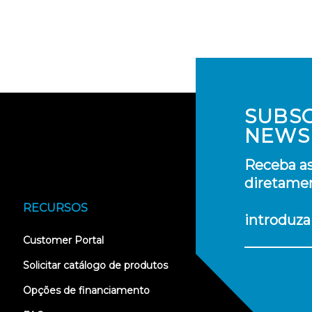
SUBS
NEWS
Receba as
diretamen
RECURSOS
introduza
(opens
Customer Portal
in
new
Solicitar catálogo de produtos
tab)
Opções de financiamento