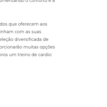
 aumentando o conforto e a
iados que oferecem aos
alinham com as suas
leção diversificada de
porcionarão muitas opções
bros um treino de cardio