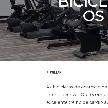
BICICL
OS
VOLTAR
As bicicletas de exercício 
interior incrível. Oferecem
excelente treino de cardio a