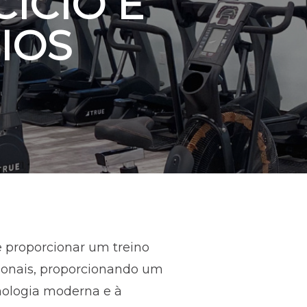
CÍCIO E
IOS
e proporcionar um treino
cionais, proporcionando um
cnologia moderna e à