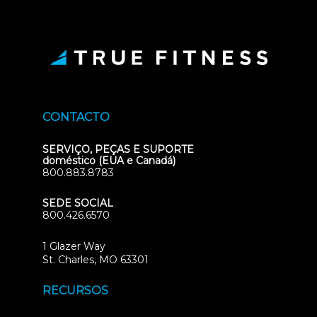
CONTACTO
SERVIÇO, PEÇAS E SUPORTE
doméstico (EUA e Canadá)
800.883.8783
SEDE SOCIAL
800.426.6570
1 Glazer Way
(opens
St. Charles, MO 63301
in
new
RECURSOS
tab)