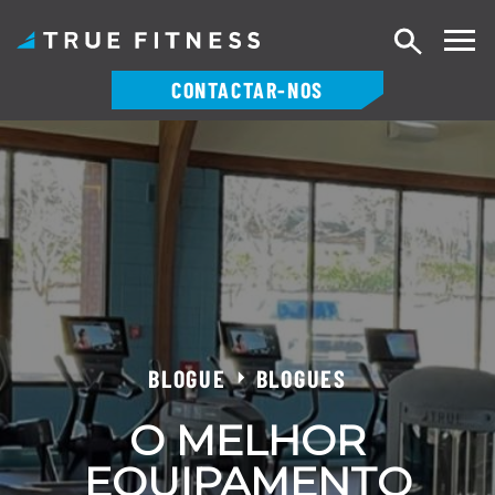
Pesquisa
CONTACTAR-NOS
Saltar
para
o
conteúdo
BLOGUE
BLOGUES
O MELHOR
EQUIPAMENTO