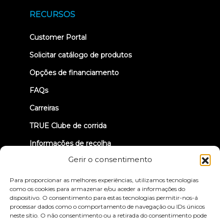
in
new
RECURSOS
tab)
(opens
Customer Portal
in
new
Solicitar catálogo de produtos
tab)
Opções de financiamento
FAQs
Carreiras
TRUE Clube de corrida
Informações de recolha
Gerir o consentimento
VAMOS LIGAR-NOS
Para proporcionar as melhores experiências, utilizamos tecnologias
como os cookies para armazenar e/ou aceder a informações do
dispositivo. O consentimento para estas tecnologias permitir-nos-á
processar dados como o comportamento de navegação ou IDs únicos
neste sítio. O não consentimento ou a retirada do consentimento pode