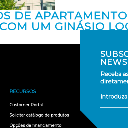
OS DE APARTAMENT
COM UM GINÁSIO LO
SUBS
NEWS
Receba as
diretamen
RECURSOS
introduza
(opens
Customer Portal
in
new
Solicitar catálogo de produtos
tab)
Opções de financiamento