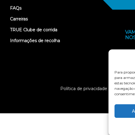
FAQs
Carreiras
TRUE Clube de corrida
VAM
NO
Informações de recolha
Para propor
para armaze
estas tecno
Política de privacidade
Termo
navegação o
consentimen
A