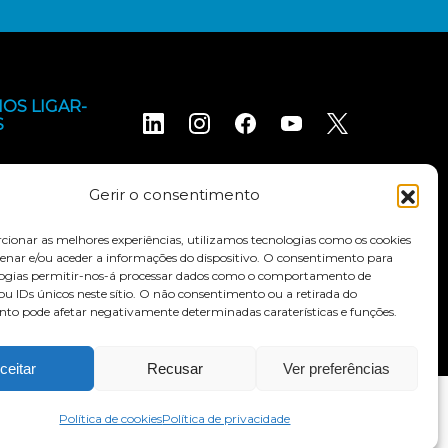
OS LIGAR-
S
Gerir o consentimento
cionar as melhores experiências, utilizamos tecnologias como os cookies
nar e/ou aceder a informações do dispositivo. O consentimento para
logias permitir-nos-á processar dados como o comportamento de
s e condições
Declaração de acessibilidade
u IDs únicos neste sítio. O não consentimento ou a retirada do
to pode afetar negativamente determinadas caraterísticas e funções.
ceitar
Recusar
Ver preferências
Política de cookies
Política de privacidade