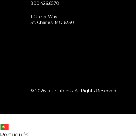
800.426.6570
1 Glazer Way
(opens
St. Charles, MO 63301
in
new
tab)
© 2026 True Fitness. All Rights Reserved
Português