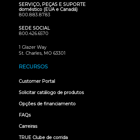
SERVIÇO, PEÇAS E SUPORTE
doméstico (EUA e Canadá)
800.883.8783
SEDE SOCIAL
800.426.6570
1 Glazer Way
(opens
St. Charles, MO 63301
in
new
RECURSOS
tab)
(opens
Customer Portal
in
new
Solicitar catálogo de produtos
tab)
Opções de financiamento
FAQs
Carreiras
TRUE Clube de corrida