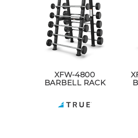
XFW-4800
X
BARBELL RACK
B