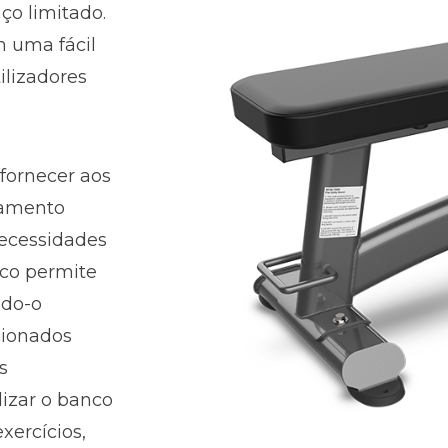
ço limitado.
 uma fácil
ilizadores
fornecer aos
pamento
 necessidades
nco permite
ndo-o
cionados
s
lizar o banco
xercícios,