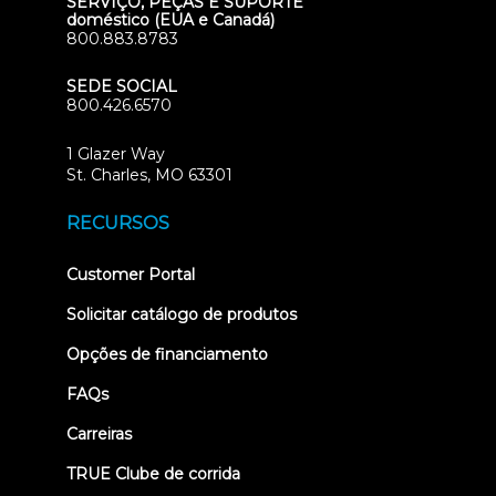
SERVIÇO, PEÇAS E SUPORTE
doméstico (EUA e Canadá)
800.883.8783
SEDE SOCIAL
800.426.6570
1 Glazer Way
(opens
St. Charles, MO 63301
in
new
RECURSOS
tab)
(opens
Customer Portal
in
new
Solicitar catálogo de produtos
tab)
Opções de financiamento
FAQs
Carreiras
TRUE Clube de corrida