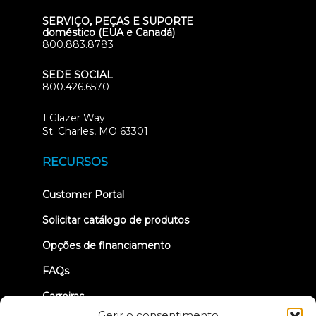
SERVIÇO, PEÇAS E SUPORTE
doméstico (EUA e Canadá)
800.883.8783
SEDE SOCIAL
800.426.6570
1 Glazer Way
(opens
St. Charles, MO 63301
in
new
RECURSOS
tab)
(opens
Customer Portal
in
new
Solicitar catálogo de produtos
tab)
Opções de financiamento
FAQs
Carreiras
Gerir o consentimento