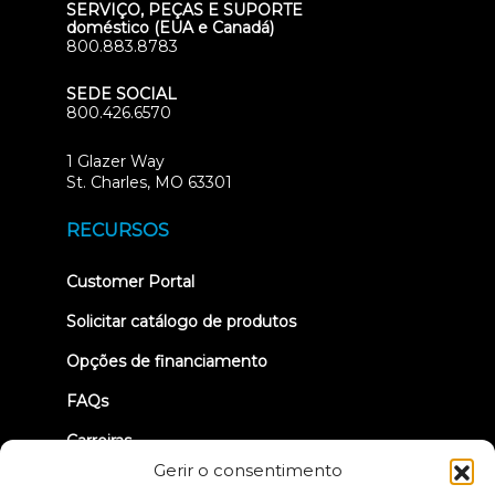
SERVIÇO, PEÇAS E SUPORTE
doméstico (EUA e Canadá)
800.883.8783
SEDE SOCIAL
800.426.6570
1 Glazer Way
(opens
St. Charles, MO 63301
in
new
RECURSOS
tab)
(opens
Customer Portal
in
new
Solicitar catálogo de produtos
tab)
Opções de financiamento
FAQs
Carreiras
Gerir o consentimento
TRUE Clube de corrida