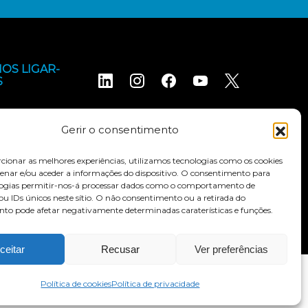
OS LIGAR-
S
Gerir o consentimento
cionar as melhores experiências, utilizamos tecnologias como os cookies
nar e/ou aceder a informações do dispositivo. O consentimento para
logias permitir-nos-á processar dados como o comportamento de
s e condições
Declaração de acessibilidade
u IDs únicos neste sítio. O não consentimento ou a retirada do
to pode afetar negativamente determinadas caraterísticas e funções.
ceitar
Recusar
Ver preferências
Política de cookies
Política de privacidade