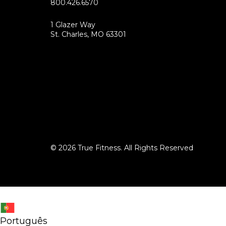
800.426.6570
1 Glazer Way
(opens
St. Charles, MO 63301
in
new
tab)
© 2026 True Fitness. All Rights Reserved
Português