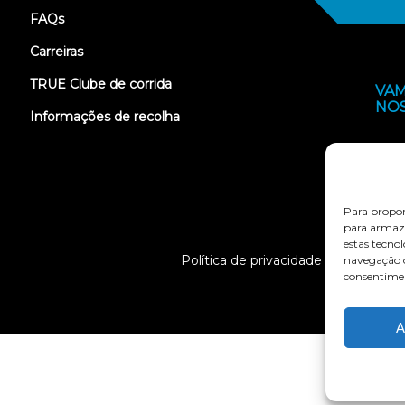
FAQs
Carreiras
TRUE Clube de corrida
VAM
NO
Informações de recolha
Para propor
para armaze
estas tecno
Política de privacidade
Termo
navegação o
consentimen
A