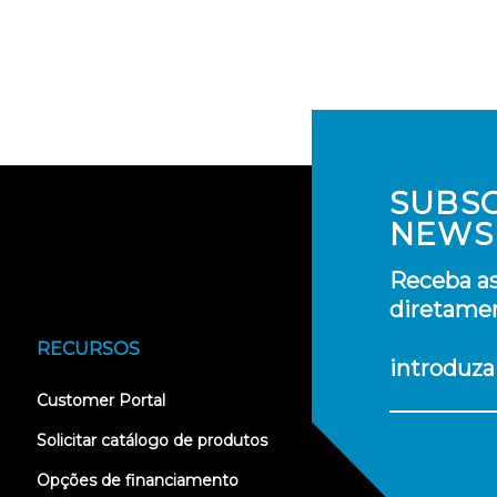
SUBS
NEWS
Receba as
diretamen
RECURSOS
introduza
(opens
Customer Portal
in
new
Solicitar catálogo de produtos
tab)
Opções de financiamento