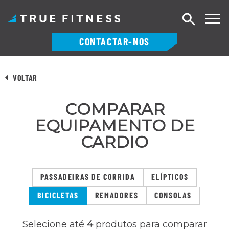
Pesquisa
CONTACTAR-NOS
Saltar
para
VOLTAR
o
conteúdo
COMPARAR
EQUIPAMENTO DE
CARDIO
PASSADEIRAS DE CORRIDA
ELÍPTICOS
BICICLETAS
REMADORES
CONSOLAS
Selecione até
4
produtos para comparar