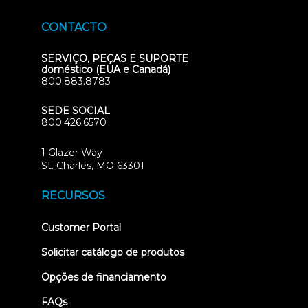
CONTACTO
SERVIÇO, PEÇAS E SUPORTE
doméstico (EUA e Canadá)
800.883.8783
SEDE SOCIAL
800.426.6570
1 Glazer Way
(opens
St. Charles, MO 63301
in
new
RECURSOS
tab)
(opens
Customer Portal
in
new
Solicitar catálogo de produtos
tab)
Opções de financiamento
FAQs