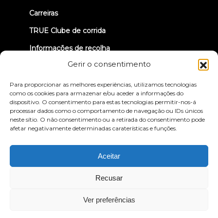
Carreiras
TRUE Clube de corrida
Informações de recolha
Gerir o consentimento
VAMOS LIGAR-NOS
Para proporcionar as melhores experiências, utilizamos tecnologias
como os cookies para armazenar e/ou aceder a informações do
dispositivo. O consentimento para estas tecnologias permitir-nos-á
processar dados como o comportamento de navegação ou IDs únicos
neste sítio. O não consentimento ou a retirada do consentimento pode
afetar negativamente determinadas caraterísticas e funções.
Política de privacidade
Termos e condições
Declaração de acessibilidade
Aceitar
© 2026 True Fitness. All Rights Reserved
Recusar
Ver preferências