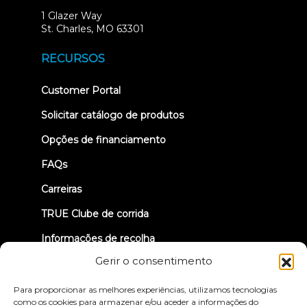
1 Glazer Way
(opens
St. Charles, MO 63301
in
new
RECURSOS
tab)
(opens
Customer Portal
in
new
Solicitar catálogo de produtos
tab)
Opções de financiamento
FAQs
Carreiras
TRUE Clube de corrida
Informações de recolha
Gerir o consentimento
VAMOS LIGAR-NOS
Para proporcionar as melhores experiências, utilizamos tecnologias
como os cookies para armazenar e/ou aceder a informações do