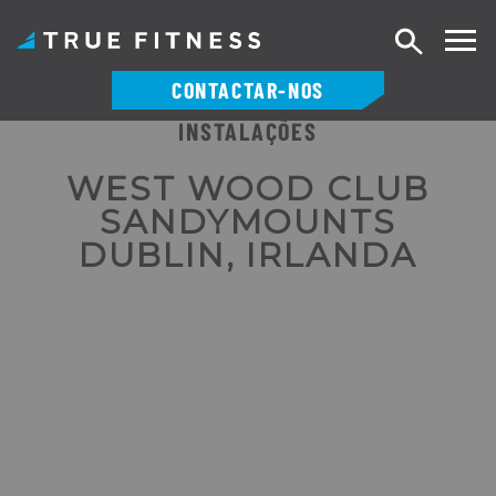
Pesquisa
CONTACTAR-NOS
INSTALAÇÕES
Saltar
para
WEST WOOD CLUB
o
SANDYMOUNTS
conteúdo
DUBLIN, IRLANDA