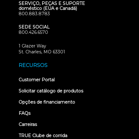
SERVIÇO, PEÇAS E SUPORTE
doméstico (EUA e Canadá)
800.883.8783
SEDE SOCIAL
800.426.6570
1 Glazer Way
(opens
St. Charles, MO 63301
in
new
RECURSOS
tab)
(opens
Customer Portal
in
new
Solicitar catálogo de produtos
tab)
Opções de financiamento
FAQs
Carreiras
TRUE Clube de corrida