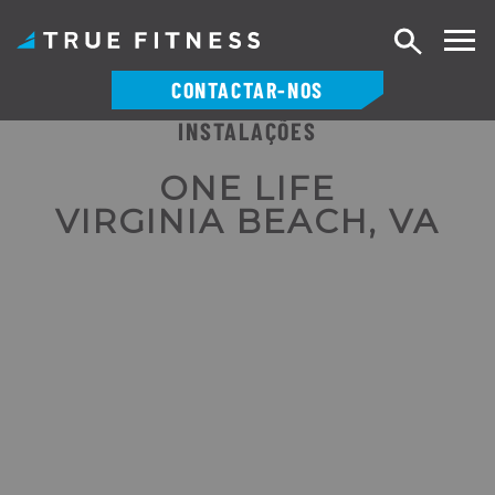
Pesquisa
CONTACTAR-NOS
INSTALAÇÕES
Saltar
para
ONE LIFE
o
VIRGINIA BEACH, VA
conteúdo