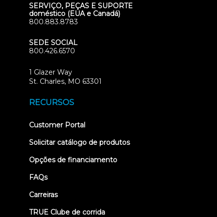
SERVIÇO, PEÇAS E SUPORTE
doméstico (EUA e Canadá)
800.883.8783
SEDE SOCIAL
800.426.6570
1 Glazer Way
(opens
St. Charles, MO 63301
in
new
RECURSOS
tab)
(opens
Customer Portal
in
new
Solicitar catálogo de produtos
tab)
Opções de financiamento
FAQs
Carreiras
TRUE Clube de corrida