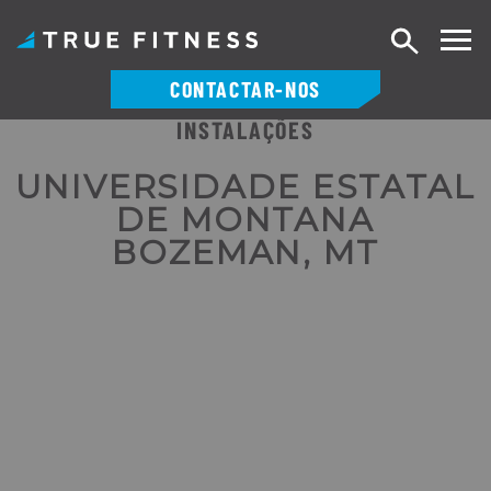
Pesquisa
CONTACTAR-NOS
INSTALAÇÕES
Saltar
para
UNIVERSIDADE ESTATAL
o
DE MONTANA
conteúdo
BOZEMAN, MT