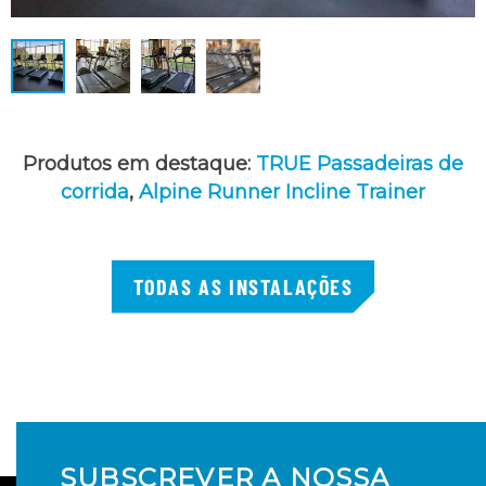
Produtos em destaque:
TRUE Passadeiras de
corrida
,
Alpine Runner Incline Trainer
TODAS AS INSTALAÇÕES
SUBSCREVER A NOSSA