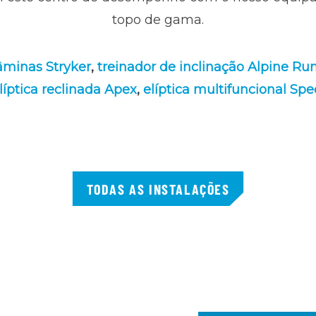
topo de gama.
lâminas Stryker
,
treinador de inclinação Alpine Ru
líptica reclinada Apex
,
elíptica multifuncional Sp
TODAS AS INSTALAÇÕES