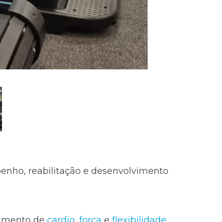
penho, reabilitação e desenvolvimento
pamento de
cardio
,
força
e
flexibilidade