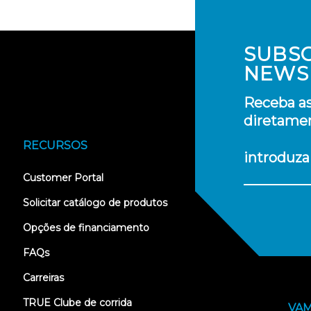
SUBS
NEWS
Receba as
diretamen
RECURSOS
introduza
(opens
Customer Portal
in
new
Solicitar catálogo de produtos
tab)
Opções de financiamento
FAQs
Carreiras
TRUE Clube de corrida
VAM