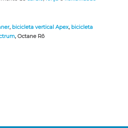
nner
,
bicicleta vertical Apex
,
bicicleta
ectrum
, Octane Rō