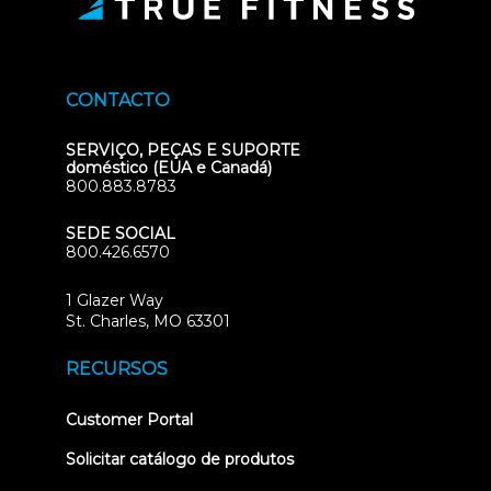
CONTACTO
SERVIÇO, PEÇAS E SUPORTE
doméstico (EUA e Canadá)
800.883.8783
SEDE SOCIAL
800.426.6570
1 Glazer Way
(opens
St. Charles, MO 63301
in
new
RECURSOS
tab)
(opens
Customer Portal
in
new
Solicitar catálogo de produtos
tab)