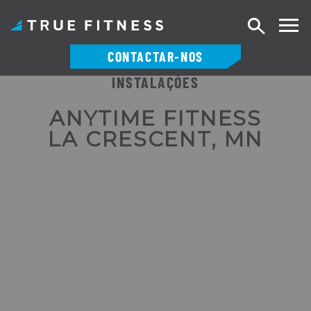
Pesquisa
CONTACTAR-NOS
INSTALAÇÕES
Saltar
para
ANYTIME FITNESS
o
LA CRESCENT, MN
conteúdo