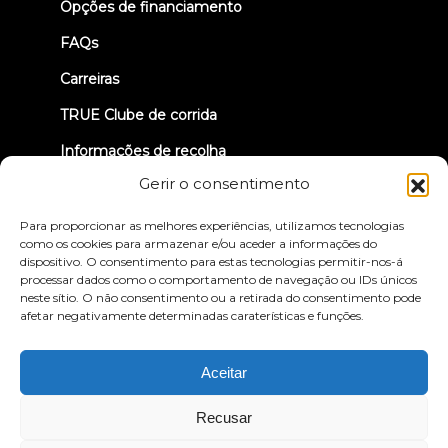
Opções de financiamento
FAQs
Carreiras
TRUE Clube de corrida
Informações de recolha
Gerir o consentimento
VAMOS LIGAR-NOS
Para proporcionar as melhores experiências, utilizamos tecnologias
como os cookies para armazenar e/ou aceder a informações do
dispositivo. O consentimento para estas tecnologias permitir-nos-á
processar dados como o comportamento de navegação ou IDs únicos
neste sítio. O não consentimento ou a retirada do consentimento pode
afetar negativamente determinadas caraterísticas e funções.
Política de privacidade
Termos e condições
Declaração de acessibilidade
Aceitar
© 2026 True Fitness. All Rights Reserved
Recusar