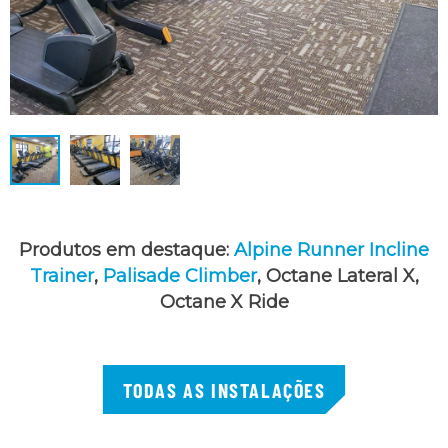
Produtos em destaque:
Alpine Runner Incline
Trainer
,
Palisade Climber
, Octane Lateral X,
Octane X Ride
TODAS AS INSTALAÇÕES