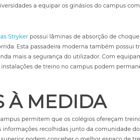
niversidades a equipar os ginásios do campus co
as Stryker
possui lâminas de absorção de choque
rrida. Esta passadeira moderna também possui t
da mais a segurança do utilizador. Com equipam
 instalações de treino no campus podem permane
S À MEDIDA
 campus permitem que os colégios ofereçam trein
as informações recolhidas junto da comunidade d
 superior podem conceber o melhor espaço de tre