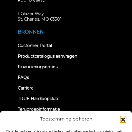
800.426.6570
1 Glazer Way
(opens
St. Charles, MO 63301
in
new
BRONNEN
tab)
(opens
Customer Portal
in
new
Productcatalogus aanvragen
tab)
Financieringsopties
FAQs
Carrière
TRUE Hardloopclub
Terugroepinformatie
Toestemming beheren
LATEN WE CONTACT MAKEN
Om de beste ervaringen te bieden, gebruiken we technologieën zoals