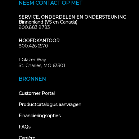
NEEM CONTACT OP MET
SERVICE, ONDERDELEN EN ONDERSTEUNING
Binnenland (VS en Canada)
800.883.8783
HOOFDKANTOOR
800.426.6570
1 Glazer Way
(opens
St. Charles, MO 63301
in
new
BRONNEN
tab)
(opens
Customer Portal
in
new
Productcatalogus aanvragen
tab)
Financieringsopties
FAQs
Carrière