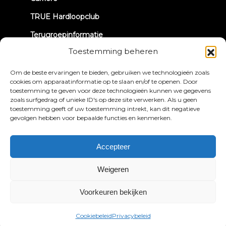
TRUE Hardloopclub
Terugroepinformatie
Toestemming beheren
LATEN WE CONTACT MAKEN
Om de beste ervaringen te bieden, gebruiken we technologieën zoals
cookies om apparaatinformatie op te slaan en/of te openen. Door
toestemming te geven voor deze technologieën kunnen we gegevens
zoals surfgedrag of unieke ID's op deze site verwerken. Als u geen
toestemming geeft of uw toestemming intrekt, kan dit negatieve
gevolgen hebben voor bepaalde functies en kenmerken.
Privacybeleid
Algemene voorwaarden
Toegankelijkheidsverklaring
Accepteer
© 2026 True Fitness. All Rights Reserved
Weigeren
Voorkeuren bekijken
Cookiebeleid
Privacybeleid
Nederlands