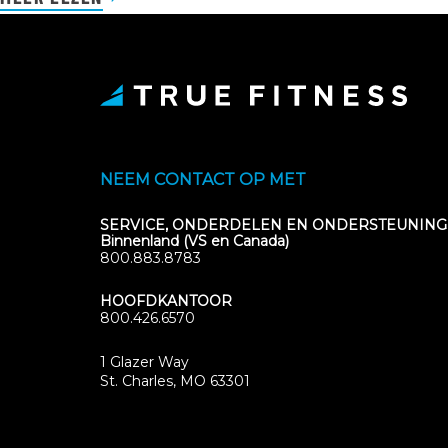
NEEM CONTACT OP MET
SERVICE, ONDERDELEN EN ONDERSTEUNING
Binnenland (VS en Canada)
800.883.8783
HOOFDKANTOOR
800.426.6570
1 Glazer Way
(opens
St. Charles, MO 63301
in
new
tab)