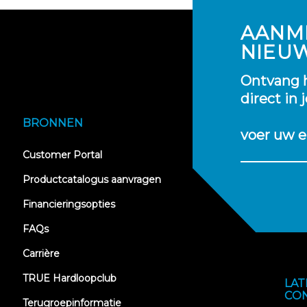
AANM
NIEU
Ontvang h
direct in 
BRONNEN
voer uw e
(opens
Customer Portal
in
new
Productcatalogus aanvragen
tab)
Financieringsopties
FAQs
Carrière
TRUE Hardloopclub
LAT
CO
Terugroepinformatie