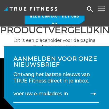
Zoek
NEEM CONTACT MET ONS
op
OP
PRODUCTVERGELIJKI
Overslaan
naar
Dit is een placeholder voor de pagina
inhoud
Productvergelijking.
AANMELDEN VOOR ONZE
NIEUWSBRIEF
Ontvang het laatste nieuws van
TRUE Fitness direct in je inbox.
voer uw e-mailadres in