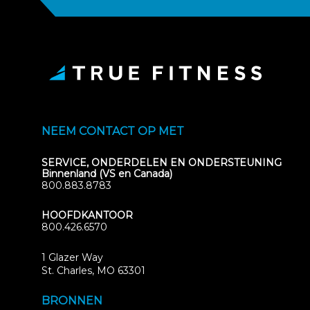
NEEM CONTACT OP MET
SERVICE, ONDERDELEN EN ONDERSTEUNING
Binnenland (VS en Canada)
800.883.8783
HOOFDKANTOOR
800.426.6570
1 Glazer Way
(opens
St. Charles, MO 63301
in
new
BRONNEN
tab)