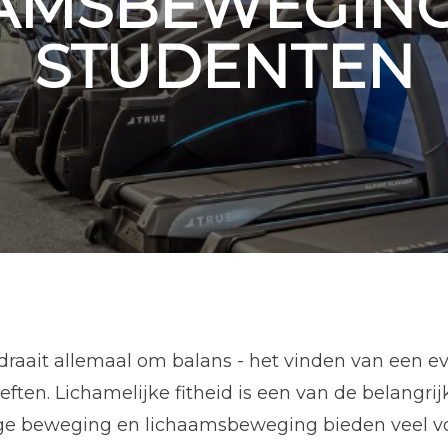
AMSBEWEGIN
STUDENTEN
 draait allemaal om balans - het vinden van een e
eften. Lichamelijke fitheid is een van de belangri
ge beweging en lichaamsbeweging bieden veel vo