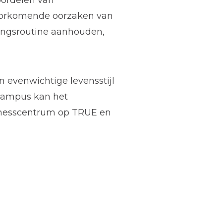
oordelen van
voorkomende oorzaken van
gingsroutine aanhouden,
 evenwichtige levensstijl
 campus kan het
itnesscentrum op TRUE en