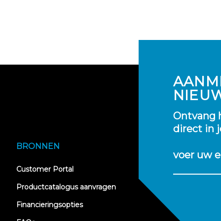
AANM
NIEU
Ontvang h
direct in 
BRONNEN
voer uw e
(opens
Customer Portal
in
new
Productcatalogus aanvragen
tab)
Financieringsopties