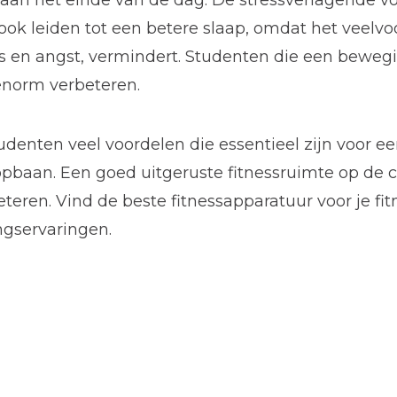
an het einde van de dag. De stressverlagende v
k leiden tot een betere slaap, omdat het veel
ess en angst, vermindert. Studenten die een bewe
enorm verbeteren.
enten veel voordelen die essentieel zijn voor een
opbaan. Een goed uitgeruste fitnessruimte op de
eren. Vind de beste fitnessapparatuur voor je f
ngservaringen.