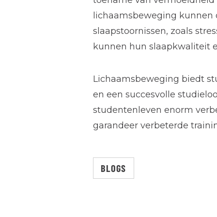
toename van vermoeidheid a
lichaamsbeweging kunnen oo
slaapstoornissen, zoals str
kunnen hun slaapkwaliteit 
Lichaamsbeweging biedt stud
en een succesvolle studielo
studentenleven enorm verbet
garandeer verbeterde traini
BLOGS