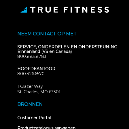
NEEM CONTACT OP MET
SERVICE, ONDERDELEN EN ONDERSTEUNING
Binnenland (VS en Canada)
800.883.8783
HOOFDKANTOOR
800.426.6570
1 Glazer Way
(opens
St. Charles, MO 63301
in
new
BRONNEN
tab)
(opens
Customer Portal
in
new
Productcatalogus aanvragen