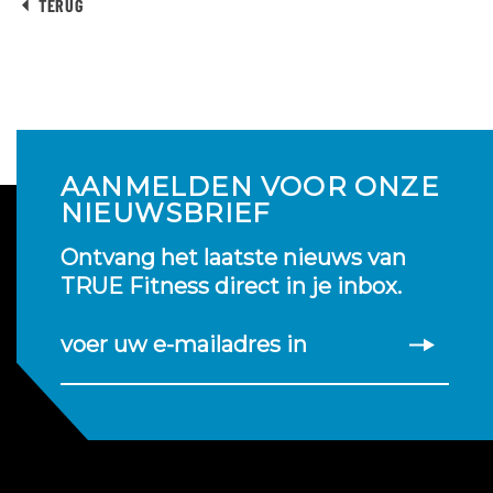
TERUG
AANMELDEN VOOR ONZE
NIEUWSBRIEF
Ontvang het laatste nieuws van
TRUE Fitness direct in je inbox.
voer uw e-mailadres in