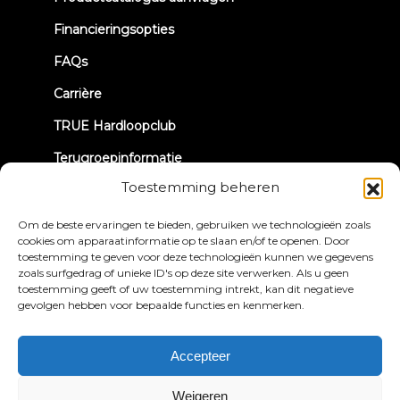
tab)
Financieringsopties
FAQs
Carrière
TRUE Hardloopclub
Terugroepinformatie
Toestemming beheren
LATEN WE CONTACT MAKEN
Om de beste ervaringen te bieden, gebruiken we technologieën zoals
cookies om apparaatinformatie op te slaan en/of te openen. Door
toestemming te geven voor deze technologieën kunnen we gegevens
zoals surfgedrag of unieke ID's op deze site verwerken. Als u geen
toestemming geeft of uw toestemming intrekt, kan dit negatieve
gevolgen hebben voor bepaalde functies en kenmerken.
Privacybeleid
Algemene voorwaarden
Toegankelijkheidsverklaring
Accepteer
© 2026 True Fitness. All Rights Reserved
Weigeren