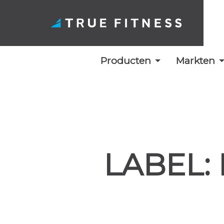
Producten
Markten
Overslaan
naar
inhoud
LABEL: