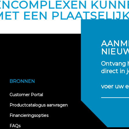
ENCOMPLEXEN KUNN
ET EEN PLAATSELIJ
AANM
NIEU
Ontvang h
direct in 
BRONNEN
voer uw e
(opens
Customer Portal
in
new
Productcatalogus aanvragen
tab)
Financieringsopties
FAQs