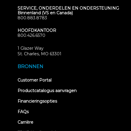
SERVICE, ONDERDELEN EN ONDERSTEUNING
Binnenland (VS en Canada)
800.883.8783
HOOFDKANTOOR
800.426.6570
1 Glazer Way
(opens
St. Charles, MO 63301
in
new
BRONNEN
tab)
(opens
Customer Portal
in
new
Productcatalogus aanvragen
tab)
Financieringsopties
FAQs
Carrière