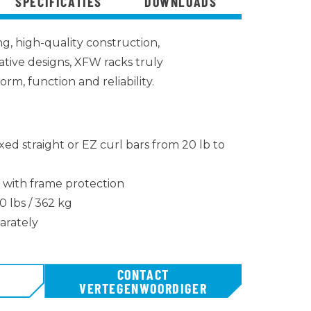
SPECIFICATIES
DOWNLOADS
g, high-quality construction,
tive designs, XFW racks truly
orm, function and reliability.
xed straight or EZ curl bars from 20 lb to
 with frame protection
0 lbs / 362 kg
arately
CONTACT
N
VERTEGENWOORDIGER