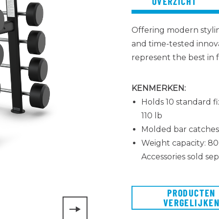
OVERZICHT
Offering modern stylin
and time-tested innova
represent the best in f
KENMERKEN:
Holds 10 standard fi
110 lb
Molded bar catches
Weight capacity: 80
Accessories sold sep
PRODUCTEN
VERGELIJKE