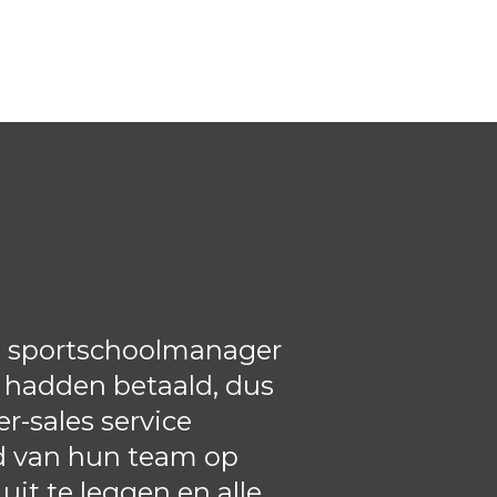
ls sportschoolmanager
Ik denk echt d
 hadden betaald, dus
duidelijk te 
r-sales service
faciliteit en
d van hun team op
t te leggen en alle