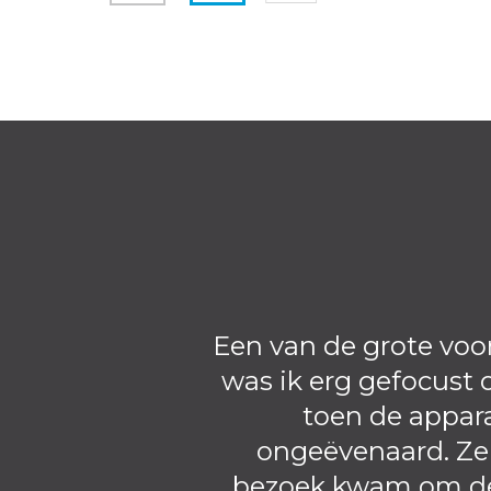
Een van de grote voo
was ik erg gefocust
toen de appara
ongeëvenaard. Ze
bezoek kwam om de 