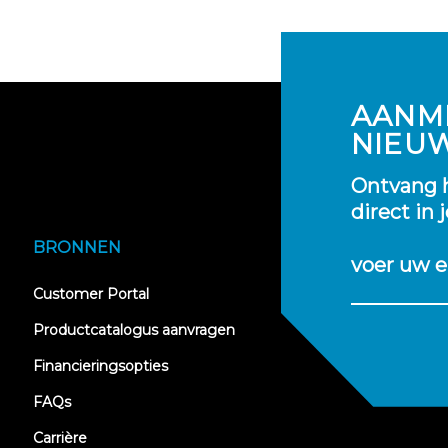
AANM
NIEU
Ontvang h
direct in 
BRONNEN
voer uw e
(opens
Customer Portal
in
new
Productcatalogus aanvragen
tab)
Financieringsopties
FAQs
Carrière