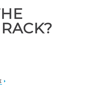
THE
 RACK?
E