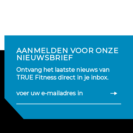
AANMELDEN VOOR ONZE
NIEUWSBRIEF
Ontvang het laatste nieuws van
TRUE Fitness direct in je inbox.
voer uw e-mailadres in