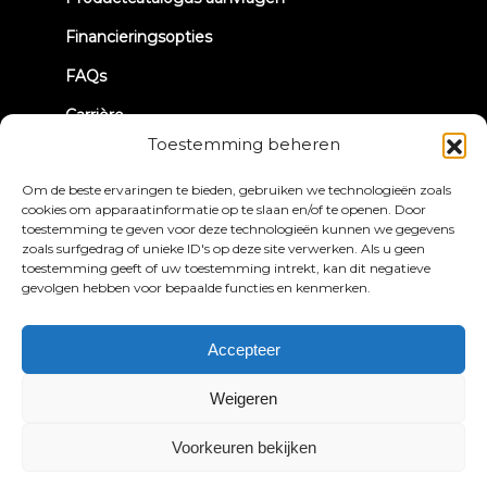
tab)
Financieringsopties
FAQs
Carrière
Toestemming beheren
TRUE Hardloopclub
Om de beste ervaringen te bieden, gebruiken we technologieën zoals
Terugroepinformatie
cookies om apparaatinformatie op te slaan en/of te openen. Door
toestemming te geven voor deze technologieën kunnen we gegevens
zoals surfgedrag of unieke ID's op deze site verwerken. Als u geen
LATEN WE CONTACT MAKEN
toestemming geeft of uw toestemming intrekt, kan dit negatieve
gevolgen hebben voor bepaalde functies en kenmerken.
Accepteer
Weigeren
Privacybeleid
Algemene voorwaarden
Toegankelijkheidsverklaring
Voorkeuren bekijken
© 2026 True Fitness. All Rights Reserved