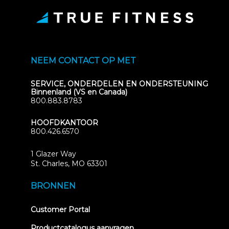
NEEM CONTACT OP MET
SERVICE, ONDERDELEN EN ONDERSTEUNING
Binnenland (VS en Canada)
800.883.8783
HOOFDKANTOOR
800.426.6570
1 Glazer Way
(opens
St. Charles, MO 63301
in
new
BRONNEN
tab)
(opens
Customer Portal
in
new
Productcatalogus aanvragen