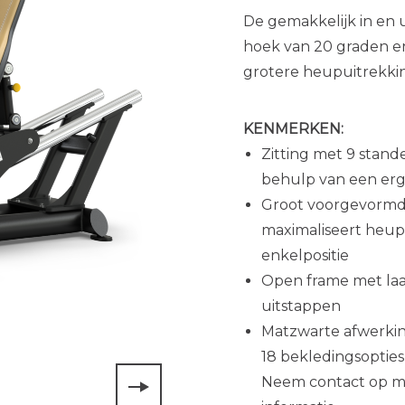
De gemakkelijk in en u
hoek van 20 graden e
grotere heupuitrekki
KENMERKEN:
Zitting met 9 stan
behulp van een er
Groot voorgevormd 
maximaliseert heup
enkelpositie
Open frame met laag
uitstappen
Matzwarte afwerkin
18 bekledingsopties
Neem contact op m