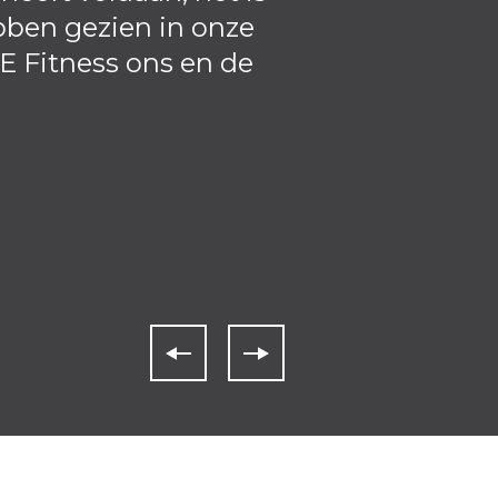
bben gezien in onze
was ik erg gef
E Fitness ons en de
toen de 
ongeëvenaar
bezoek kwam o
problemen die 
werden direct 
van het kopen 