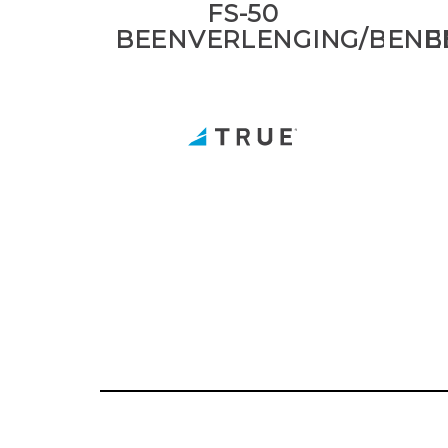
FS-50
BEENVERLENGING/BENE
B