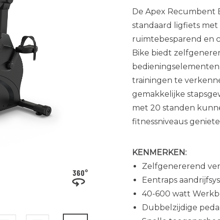
De Apex Recumbent Bi
standaard ligfiets met
ruimtebesparend en 
Bike biedt zelfgenere
bedieningselementen 
trainingen te verkenn
gemakkelijke stapsge
met 20 standen kunnen
fitnessniveaus geniet
KENMERKEN:
Zelfgenererend ver
Eentraps aandrijfs
40-600 watt Werkbe
Dubbelzijdige ped