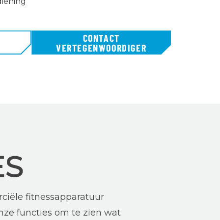
iening
CONTACT
N
VERTEGENWOORDIGER
ES
ciële fitnessapparatuur
nze functies om te zien wat