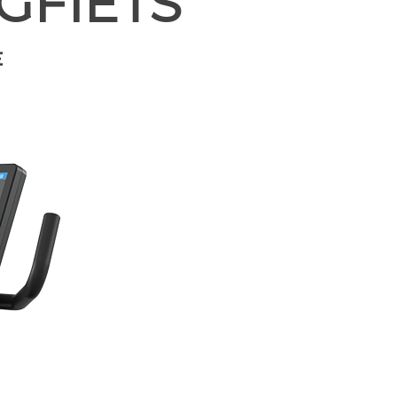
GFIETS
E