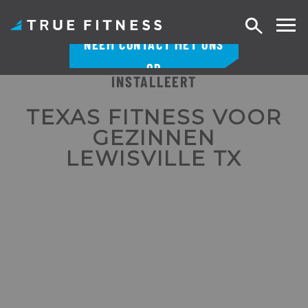
Zoek
NEEM CONTACT MET ONS
op
OP
INSTALLEERT
Overslaan
naar
TEXAS FITNESS VOOR
inhoud
GEZINNEN
LEWISVILLE TX