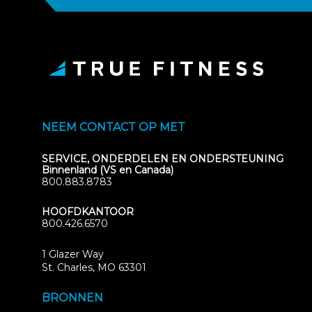
NEEM CONTACT OP MET
SERVICE, ONDERDELEN EN ONDERSTEUNING
Binnenland (VS en Canada)
800.883.8783
HOOFDKANTOOR
800.426.6570
1 Glazer Way
(opens
St. Charles, MO 63301
in
new
BRONNEN
tab)