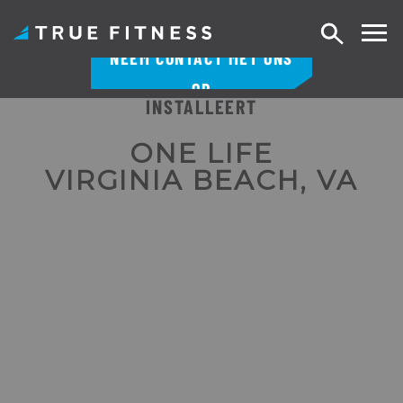
Zoek
NEEM CONTACT MET ONS
op
OP
INSTALLEERT
Overslaan
naar
ONE LIFE
inhoud
VIRGINIA BEACH, VA